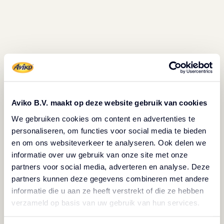
Churros
Aviko Churros
zijn lekker, populair en veelzijdig.
Aviko B.V. maakt op deze website gebruik van cookies
Churros zijn heerlijk zoet, krokant van buiten en luchtig
van binnen. Deze knapperige lekkernijen zijn niet
We gebruiken cookies om content en advertenties te
personaliseren, om functies voor social media te bieden
alleen geliefd bij jouw klanten, maar ze bieden ook een
en om ons websiteverkeer te analyseren. Ook delen we
uitstekende winstmarge voor jouw zaak. Serveer ze op
informatie over uw gebruik van onze site met onze
een borrelplank of met een verschillende sauzen en
partners voor social media, adverteren en analyse. Deze
toppings als dessert.
partners kunnen deze gegevens combineren met andere
informatie die u aan ze heeft verstrekt of die ze hebben
verzameld op basis van uw gebruik van hun services.