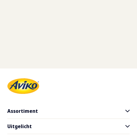
Assortiment
Uitgelicht
Alle producten