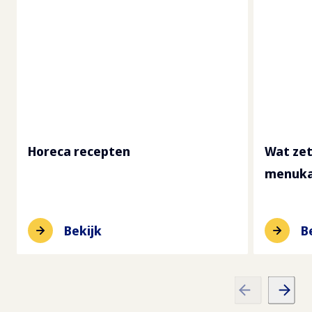
Horeca recepten
Wat zet
menuka
Bekijk
B