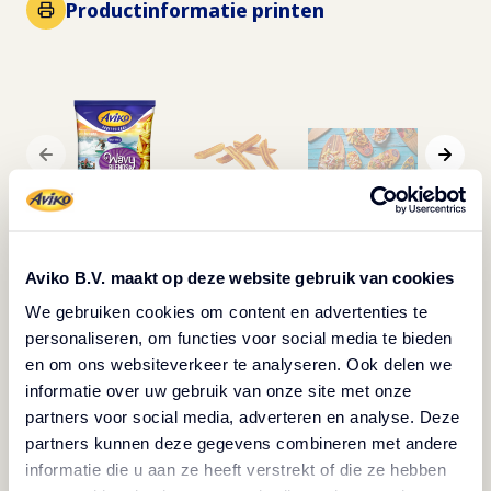
Productinformatie printen
Beschrijving
Aviko B.V. maakt op deze website gebruik van cookies
We gebruiken cookies om content en advertenties te
Warm je menu op met onze Wavy Blends Paprika
personaliseren, om functies voor social media te bieden
Frites! Deze frietjes zijn op smaak gebracht met
en om ons websiteverkeer te analyseren. Ook delen we
informatie over uw gebruik van onze site met onze
paprika, waardoor ze een perfecte basis vormen
partners voor social media, adverteren en analyse. Deze
voor het creëren van kenmerkende loaded fries
partners kunnen deze gegevens combineren met andere
gerechten. De unieke golvende vorm verbetert
informatie die u aan ze heeft verstrekt of die ze hebben