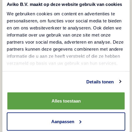
glutenvrij, lactosevrij, vegetarisch en veganistisch
Aviko B.V. maakt op deze website gebruik van cookies
dieet. Dit product is verpakt in een doos met 2
We gebruiken cookies om content en advertenties te
personaliseren, om functies voor social media te bieden
zakken à 5000 gram.
en om ons websiteverkeer te analyseren. Ook delen we
informatie over uw gebruik van onze site met onze
partners voor social media, adverteren en analyse. Deze
Bereidingswijze
partners kunnen deze gegevens combineren met andere
informatie die u aan ze heeft verstrekt of die ze hebben
verzameld op basis van uw gebruik van hun services.
Friteuse
Product Informatie
Max. 175°C, portie ca. 500g, ca. 3 min.
Details tonen
Artikelnummmer
Ingrediënten
800423
aardappelen, palmolie
Allergenen
Alles toestaan
EAN-Code Folie
Geen allergenen
08710449000876
Voedingswaarden
Aanpassen