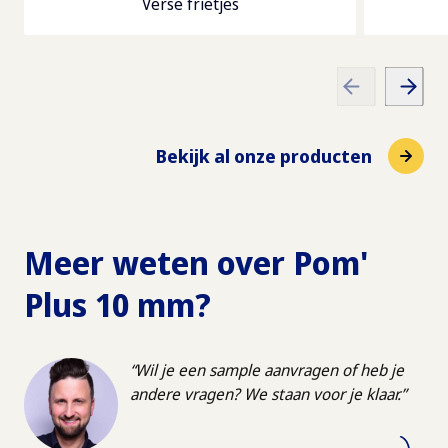
Verse frietjes
Dozen per pallet
Vetten
72
3.5
g
Pallet afmetingen
waarvan verzadigd
1200
x
800
x
144
cm
Bekijk al onze producten
1.8
g
Vezels
Meer weten over
Pom'
2.5
g
Plus 10 mm?
Zout
0.1
g
Wil je een sample aanvragen of heb je
andere vragen? We staan voor je klaar.