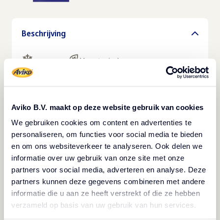
Beschrijving
Vegetarisch
Bevroren
Aviko Mini Gratins met fijne kruiden zijn perfect
geportioneerd (35 g) voor catering, buffetten of
Aviko B.V. maakt op deze website gebruik van cookies
à-la-carteservice. Voorgekookt, diepgevroren en
We gebruiken cookies om content en advertenties te
snel te regenereren met consistente resultaten.
personaliseren, om functies voor social media te bieden
De fijne kruiden mengen zich soepel met de
en om ons websiteverkeer te analyseren. Ook delen we
aardappelbasis, waardoor het een uitstekende
informatie over uw gebruik van onze site met onze
partners voor social media, adverteren en analyse. Deze
combinatie is met kip, vis of vegetarische
partners kunnen deze gegevens combineren met andere
gerechten. Het is perfect voor buffetten,
informatie die u aan ze heeft verstrekt of die ze hebben
banketten of lunchservice waarbij u moet
verzameld op basis van uw gebruik van hun services.
jongleren met volume en kwaliteit. Mini Gratins