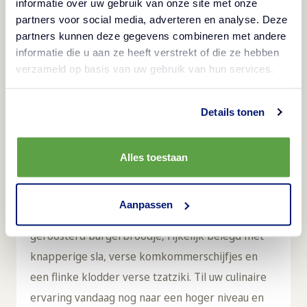
informatie over uw gebruik van onze site met onze
Beschrijving
partners voor social media, adverteren en analyse. Deze
partners kunnen deze gegevens combineren met andere
Ga op culinair avontuur met de Aviko
informatie die u aan ze heeft verstrekt of die ze hebben
verzameld op basis van uw gebruik van hun services.
Falafelburger – waar traditie en innovatie
samenkomen en elke hap een reis is naar het hart
van de internationale keuken. De delicate mix van
Details tonen
fijn paneermeel, pompoenpitten en
zonnebloempitten zorgt voor een aangename
Alles toestaan
crunch en een harmonieuze textuur die perfect
past bij de malse, maar licht pittige
Aanpassen
kikkererwtenvulling. Serveer hem op een zacht,
geroosterd burgerbroodje, rijkelijk belegd met
knapperige sla, verse komkommerschijfjes en
een flinke klodder verse tzatziki. Til uw culinaire
ervaring vandaag nog naar een hoger niveau en