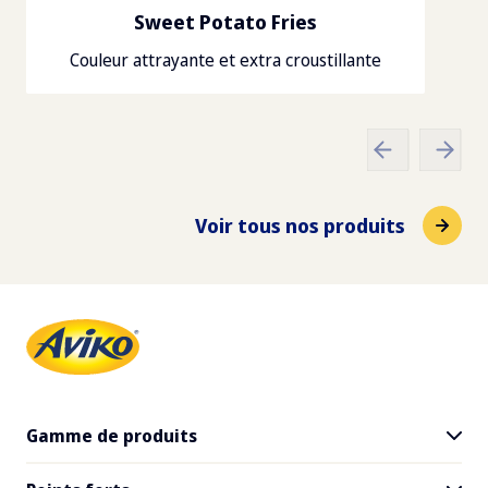
Sweet Potato Fries
Boxes per pallet
Couleur attrayante et extra croustillante
Graisse totale
63
7.5
g
Dimensions des palettes
Gras saturé
1200
x
800
x
144
cm
1.1
g
Voir tous nos produits
Fibre alimentaire
3
g
Sodium
0.4
g
Gamme de produits