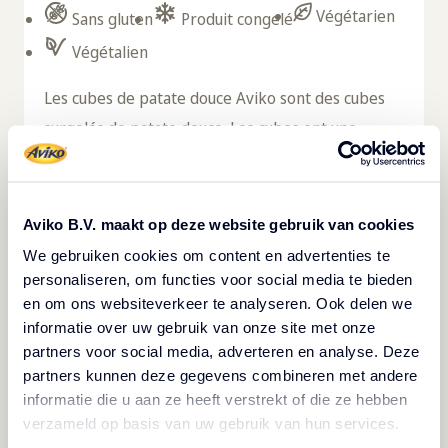
Végétarien
Sans gluten
Produit congelé
Végétalien
Les cubes de patate douce Aviko sont des cubes
surgelés de patate douce. Les cubes ont une
saveur légèrement sucrée et une couleur orange
naturelle. Ces cubes prédécoupés vous feront
gagner beaucoup de temps dans la cuisine. Les
Aviko B.V. maakt op deze website gebruik van cookies
cubes sont pré-frits et donc rapides à préparer
We gebruiken cookies om content en advertenties te
dans la friteuse, le four et le four mixte. Au
personaliseren, om functies voor social media te bieden
en om ons websiteverkeer te analyseren. Ook delen we
congélateur, les cubes se conservent jusqu'à 24
informatie over uw gebruik van onze site met onze
mois à une température de -18℃. Cela permet de
partners voor social media, adverteren en analyse. Deze
réduire le gaspillage. Les cubes de patate douce
partners kunnen deze gegevens combineren met andere
se marient bien avec divers plats de viande et de
informatie die u aan ze heeft verstrekt of die ze hebben
verzameld op basis van uw gebruik van hun services.
poisson ou comme tapas. Ces cubes de pommes