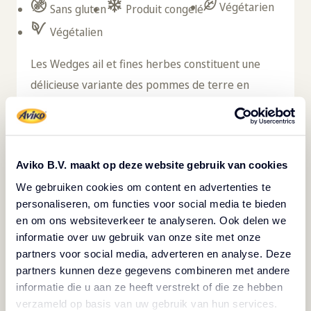
Végétarien
Sans gluten
Produit congelé
Végétalien
Les Wedges ail et fines herbes constituent une
délicieuse variante des pommes de terre en
quartiers. Il s'agit de quartiers de pommes de
terre épicés à l'ail et aux fines herbes. Servez-les
comme accompagnement ou comme en-cas, mais
Aviko B.V. maakt op deze website gebruik van cookies
saviez-vous qu'ils sont également parfaits pour les
We gebruiken cookies om content en advertenties te
buffets? Vous pouvez varier à l'infini avec les
personaliseren, om functies voor social media te bieden
Wedges Garlic & Herbs. Vous pouvez conserver
en om ons websiteverkeer te analyseren. Ook delen we
les Wedges ail et fines herbes au congélateur. Mais
informatie over uw gebruik van onze site met onze
ce n'est pas la seule chose qui rend ces quartiers
partners voor social media, adverteren en analyse. Deze
partners kunnen deze gegevens combineren met andere
de pommes de terre si attrayants dans la cuisine.
informatie die u aan ze heeft verstrekt of die ze hebben
Ils sont faciles à portionner et à préparer. Vous
verzameld op basis van uw gebruik van hun services.