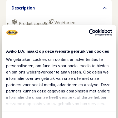
Description
Végétarien
Produit congelé
Les poches de pommes de terre sont composées
de pommes de terre fraîchement râpées, d'une
garniture de fromage frais, d'herbes fraîches et
Aviko B.V. maakt op deze website gebruik van cookies
d'une délicieuse couche croustillante. Préparées à
We gebruiken cookies om content en advertenties te
personaliseren, om functies voor social media te bieden
la friteuse, au four, au four mixte ou à la poêle.
en om ons websiteverkeer te analyseren. Ook delen we
Délicieux à l'apéritif, en salade, sur un plateau
informatie over uw gebruik van onze site met onze
d'apéritif avec une sauce savoureuse ou en
partners voor social media, adverteren en analyse. Deze
accompagnement de divers plats. Ce produit est
partners kunnen deze gegevens combineren met andere
informatie die u aan ze heeft verstrekt of die ze hebben
sans gluten et végétarien et peut être conservé
verzameld op basis van uw gebruik van hun services.
au congélateur pendant au moins 15 mois. Les
sachets de pommes de terre sont emballés dans