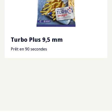
Gras saturé
2
g
Dimensions des
1200
palettes
Fibre alimentaire
2.5
g
Sodium
0.1
g
Turbo Plus 9,5 mm
Prêt en 90 secondes