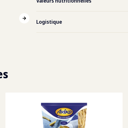
Valeurs nutritionnelles
Poids par pièce
0
g
Nutritionnelles
Pour 
Logistique
Durée de conservation
730 j
Énergie
593
kJ
Poids du paquet
2500
Protéine
2.5
g
Volume par boîte
4
x
2
es
Glucides totaux
23
g
Boîtes par couche
9
Sucres
0.4
g
Couches par palette
7
Graisse totale
4
g
Boxes per pallet
63