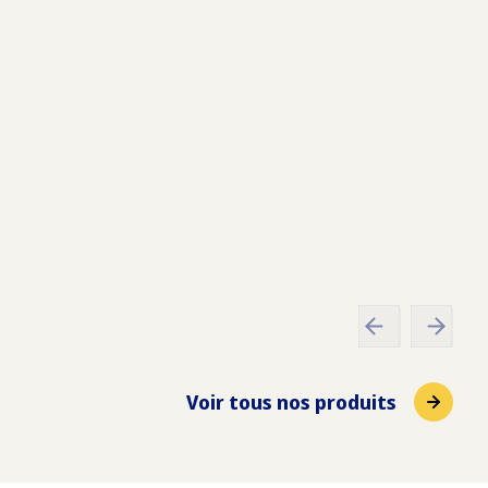
x
800
x
144
cm
Voir tous nos produits