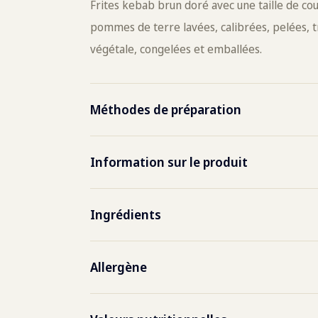
Frites kebab brun doré avec une taille de co
pommes de terre lavées, calibrées, pelées, tr
végétale, congelées et emballées.
Méthodes de préparation
Friteuse
Max. 
Information sur le produit
2½-3 
Numéro de l'article
8011
Ingrédients
pommes de terre, huile de palme
Feuille de code EAN
0871
Allergène
Emballage Code EAN
0871
Aucun allergène présent