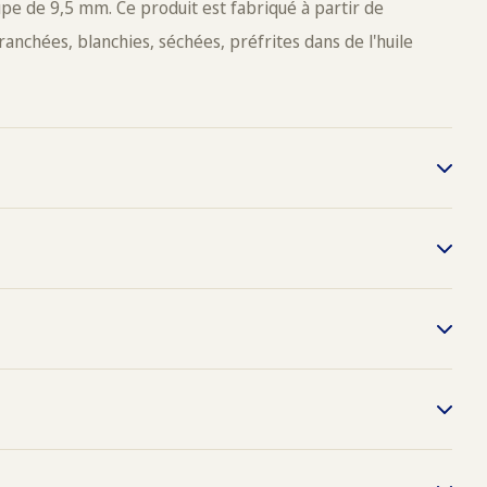
upe de 9,5 mm. Ce produit est fabriqué à partir de
anchées, blanchies, séchées, préfrites dans de l'huile
175°C, portion d'environ 500g,
min.
40
0449950522
0449985296