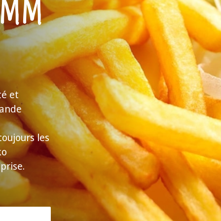
5 mm
té et
rande
oujours les
ko
prise.