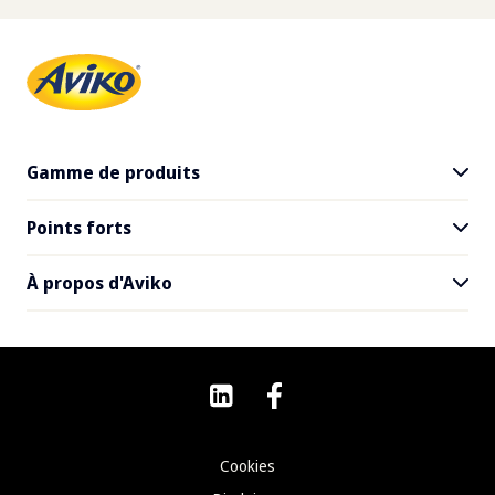
Fibre alimentaire
1
g
Sodium
2
g
Gamme de produits
Points forts
Tous les produits
SuperCrunch
À propos d'Aviko
Livraison à domicile
Recettes
Contact
Actualités
Questions fréquemment posées
Cookies
Offres d'emploi