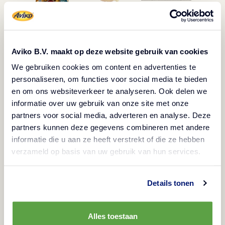
Description
Aviko B.V. maakt op deze website gebruik van cookies
Végétarien
We gebruiken cookies om content en advertenties te
Produit congelé
Halal
personaliseren, om functies voor social media te bieden
en om ons websiteverkeer te analyseren. Ook delen we
Ce produit est composé de fromage cheddar
informatie over uw gebruik van onze site met onze
mélangé à des morceaux de poivrons verts et de
partners voor social media, adverteren en analyse. Deze
jalapeños. Le mélange est façonné, enrobé d'une
partners kunnen deze gegevens combineren met andere
couche croustillante dorée, préfrit dans de l'huile
informatie die u aan ze heeft verstrekt of die ze hebben
verzameld op basis van uw gebruik van hun services.
végétale, congelé et emballé.
Details tonen
Méthodes de préparation
Alles toestaan
Friteuse
Information sur le produit